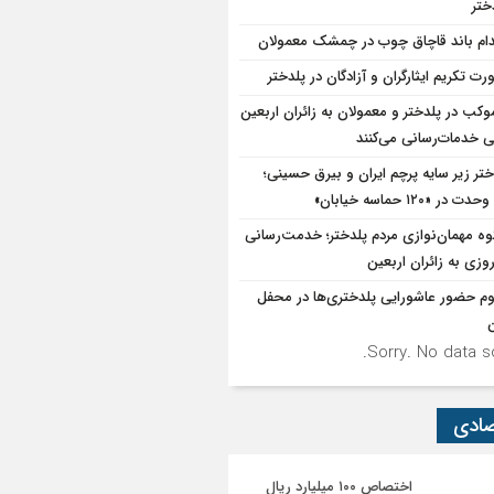
ختر
دام باند قاچاق چوب در چمشک معمولان
رت تکریم ایثارگران و آزادگان در پلدختر
۱موکب در پلدختر و معمولان به زائران اربعین
 خدمات‌رسانی می‌کنند
ختر زیر سایه پرچم ایران و بیرق حسینی؛
در «۱۲۰ حماسه خیابان»
ه مهمان‌نوازی مردم پلدختر؛ خدمت‌رسانی
روزی به زائران اربعین
وم حضور عاشورایی پلدختری‌ها در محفل
ن
Sorry. No data so
صادی
اختصاص ۱۰۰ میلیارد ریال