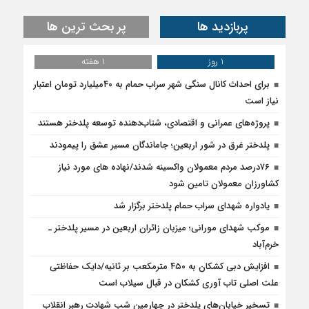
پربازدید ها
پر بحث ترین ها
1 روز
1 هفته
برای احداث کانال سنگی شهر سراب حمام به ۴۰میلیارد تومان اعتبار
نیاز است
پروژه‌های عمرانی و اقتصادی، شتاب‌دهنده توسعه پلدختر هستند
پلدختر غرق در شور اربعین؛ جاماندگان مسیر عشق را پیمودند
۷۶درصد مردم معمولان واکسینه شدند/نهاده های مورد نیاز
کشاورزان معمولان تامین شود
یادواره شهدای سراب حمام پلدختر برگزار شد
موکب شهدای مورانی؛ میزبان زائران اربعین در مسیر پلدختر ـ
خرم‌آباد
افزایش دبی کشکان به ۴۵۰ مترمکعب بر ثانیه/دایک حفاظتی
علت اصلی تاب آوری کشکان در قبال سیلاب است
تسخیر خیابان‌های پلدختر در چهارمین شب شهادت رهبر انقلاب