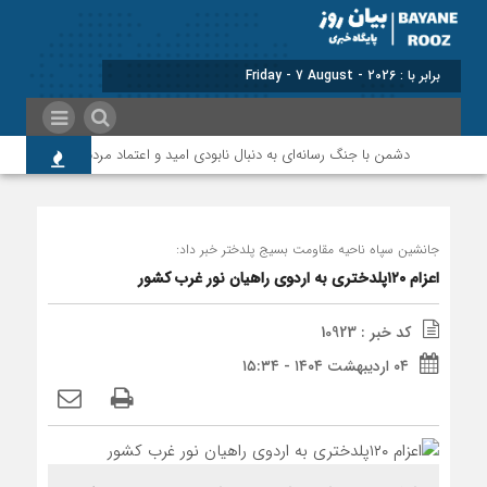
برابر با : Friday - 7 August - 2026
دشمن با جنگ رسانه‌ای به دنبال نابودی امید و اعتماد مردم است
پر
جانشین سپاه ناحیه مقاومت بسیج پلدختر خبر داد:
اعزام ۱۲۰پلدختری به اردوی راهیان نور غرب کشور
کد خبر : 10923
۰۴ اردیبهشت ۱۴۰۴ - ۱۵:۳۴