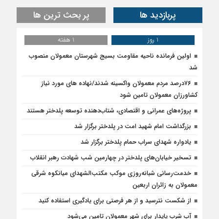
پربازدید ها
پر بحث ترین ها
1 روز
1 هفته
اولین فرمانده ناحیه مقاومت بسیج شهرستان معمولان منصوب
شد
۷۶درصد مردم معمولان واکسینه شدند/نهاده های مورد نیاز
کشاورزان معمولان تامین شود
پروژه‌های عمرانی و اقتصادی، شتاب‌دهنده توسعه پلدختر هستند
بزرگداشت امام شهید امت در پلدختر برگزار شد
یادواره شهدای سراب حمام پلدختر برگزار شد
تسخیر خیابان‌های پلدختر در چهارمین شب شهادت رهبر انقلاب
خدمت‌رسانی شبانه‌روزی موکب مکتب‌الشهدای میانکوه شرقی
معمولان به زائران اربعین
از شکست نترسید و از هر فرصتی برای یادگیری استفاده کنید
آب شرب پایدار برای شهر معمولان تامین می‌شود