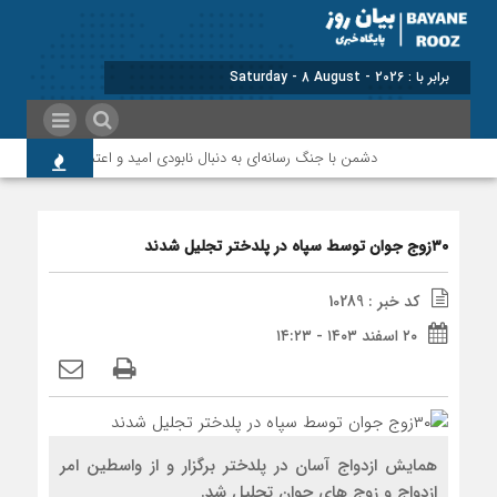
برابر با : Saturday - 8 August - 2026
دشمن با جنگ رسانه‌ای به دنبال نابودی امید و اعتماد مردم است
۳۰زوج جوان توسط سپاه در پلدختر تجلیل شدند
کد خبر : 10289
۲۰ اسفند ۱۴۰۳ - ۱۴:۲۳
همایش ازدواج آسان در پلدختر برگزار و از واسطین امر
ازدواج و زوج های جوان تجلیل شد.