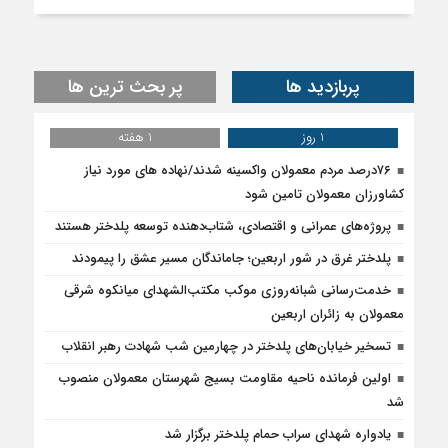
پربازدید ها
پر بحث ترین ها
1 روز
1 هفته
۷۶درصد مردم معمولان واکسینه شدند/نهاده های مورد نیاز
کشاورزان معمولان تامین شود
پروژه‌های عمرانی و اقتصادی، شتاب‌دهنده توسعه پلدختر هستند
پلدختر غرق در شور اربعین؛ جاماندگان مسیر عشق را پیمودند
خدمت‌رسانی شبانه‌روزی موکب مکتب‌الشهدای میانکوه شرقی
معمولان به زائران اربعین
تسخیر خیابان‌های پلدختر در چهارمین شب شهادت رهبر انقلاب
اولین فرمانده ناحیه مقاومت بسیج شهرستان معمولان منصوب
شد
یادواره شهدای سراب حمام پلدختر برگزار شد