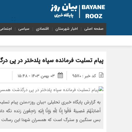
صفحه اصلی
اخبار شهرستان
اقتصادی
سیاسی
اجتماعی
پیام تسلیت فرمانده سپاه پلدختر در پی 
کد خبر : 9570
۰۳ بهمن ۱۴۰۳ - ۱۵:۴۸
به گزارش پایگاه خبری تحلیلی «بیان روز»،متن پیام تسلیت س
أَصَابَتْهُمْ مُصِیبَهٌ قَالُوا إِنَّا لِلَّهِ وَإِنَّا إِلَیْهِ رَاجِ
بس سنگین و سترگ است که همسران شهدا این رسالت بز