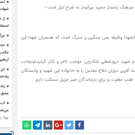
تسخ
 سرهنگ پاسدار مجید بیرانوند به شرح ذیل است ؛
شهادت
از 
استفاد
بزر
سید الشهدا وظیفه بس سنگین و سترگ است که همسران شهدا این
خدم
مکتب‌
اربعی
م شهید درویشعلی شکارچی موجب تالم و تاثر گردید،اینجانب
 آفرین دوران دفاع مقدس را به خانواده این شهید و وابستگان
پلدختر
طلب مغفرت و برای بازماندگان صبر جزیل مسئلت دارم.
پلد
عشق ر
آب 
می‌شو
 far.