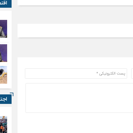
اقت
اجت