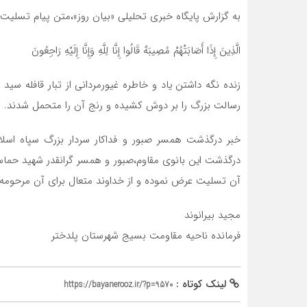
به گزارش پایگاه خبری تحلیلی «بیان روز»،متن پیام تسلیت
الَّذِینَ إِذَا أَصَابَتْهُمْ مُصِیبَهٌ قَالُوا إِنَّا لِلَّهِ وَإِنَّا إِلَیْهِ رَاجِعُونَ
زنده نگه داشتن یاد و خاطره غیورمردانی از تبار قافله 
رسالت بزرگ را بر دوش کشیده و رنج آن را متحمل شدند.
خبر درگذشت همسر صبور و فداکار سردار بزرگ سپاه اسلا
درگذشت این بانوی مقاوم،صبور و همسر گرانقدر شهید حماسه
آن تسلیت عرض نموده و از خداوند متعال برای آن مرحومه 
مجید بیرانوند
فرمانده ناحیه مقاومت بسیج شهرستان پلدختر
لینک کوتاه :
https://bayanerooz.ir/?p=9570