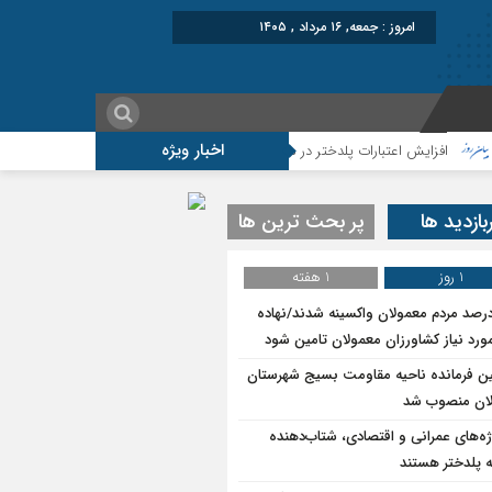
امروز : جمعه, ۱۶ مرداد , ۱۴۰۵
اخبار ویژه
زایش اعتبارات پلدختر در سال ۱۴۰۵
موکب شهید شکارچی سراب حمام ؛از تشییع ام
بازدید ها
پر بحث ترین ها
1 روز
1 هفته
۷درصد مردم معمولان واکسینه شدند/نهاده
ورد نیاز کشاورزان معمولان تامین شود
ین فرمانده ناحیه مقاومت بسیج شهرستان
ان منصوب شد
ژه‌های عمرانی و اقتصادی، شتاب‌دهنده
 پلدختر هستند