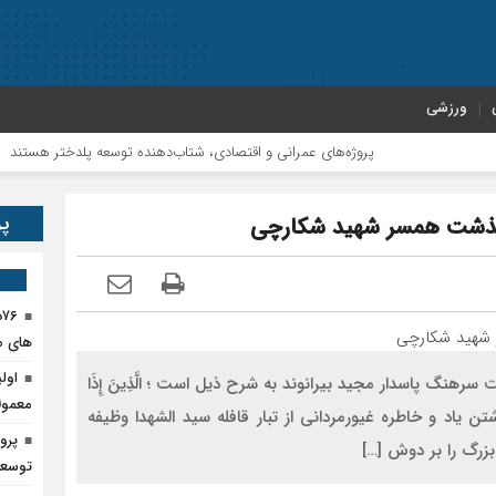
ورزشی
پروژه‌های عمرانی و اقتصادی، شتاب‌دهنده توسعه پلدختر هستند
اف
پر
درگذشت همسر شهید شکارچی
۶
های م
اول
رهنگ پاسدار مجید بیرانوند به شرح ذیل است ؛ الَّذِینَ إِذَا
معمول
عُونَ زنده نگه داشتن یاد و خاطره غیورمردانی از تبار قافله سید الشهدا وظیفه
پرو
رگ را بر دوش […]
توسعه