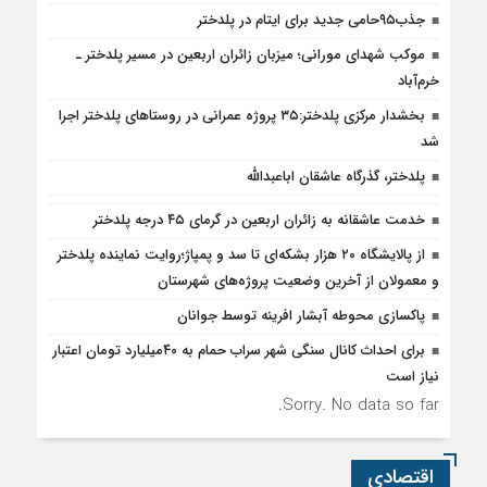
جذب۹۵حامی جدید برای ایتام در پلدختر
موکب شهدای مورانی؛ میزبان زائران اربعین در مسیر پلدختر ـ
خرم‌آباد
بخشدار مرکزی پلدختر:۳۵ پروژه عمرانی در روستاهای پلدختر اجرا
شد
پلدختر، گذرگاه عاشقان اباعبدالله
خدمت عاشقانه به زائران اربعین در گرمای ۴۵ درجه پلدختر
از پالایشگاه ۲۰ هزار بشکه‌ای تا سد و پمپاژ؛روایت نماینده پلدختر
و معمولان از آخرین وضعیت پروژه‌های شهرستان
پاکسازی محوطه آبشار افرینه توسط جوانان
برای احداث کانال سنگی شهر سراب حمام به ۴۰میلیارد تومان اعتبار
نیاز است
Sorry. No data so far.
اقتصادی