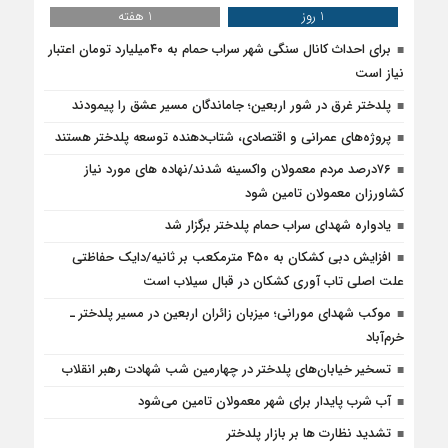
1 روز
1 هفته
برای احداث کانال سنگی شهر سراب حمام به ۴۰میلیارد تومان اعتبار
نیاز است
پلدختر غرق در شور اربعین؛ جاماندگان مسیر عشق را پیمودند
پروژه‌های عمرانی و اقتصادی، شتاب‌دهنده توسعه پلدختر هستند
۷۶درصد مردم معمولان واکسینه شدند/نهاده های مورد نیاز
کشاورزان معمولان تامین شود
یادواره شهدای سراب حمام پلدختر برگزار شد
افزایش دبی کشکان به ۴۵۰ مترمکعب بر ثانیه/دایک حفاظتی
علت اصلی تاب آوری کشکان در قبال سیلاب است
موکب شهدای مورانی؛ میزبان زائران اربعین در مسیر پلدختر ـ
خرم‌آباد
تسخیر خیابان‌های پلدختر در چهارمین شب شهادت رهبر انقلاب
آب شرب پایدار برای شهر معمولان تامین می‌شود
تشدید نظارت ها بر بازار پلدختر