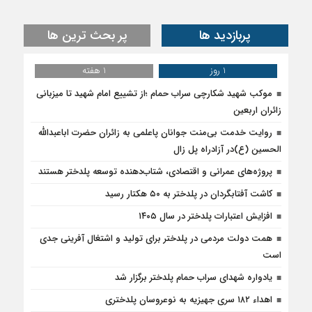
پربازدید ها
پر بحث ترین ها
1 روز
1 هفته
موکب شهید شکارچی سراب حمام ؛از تشییع امام شهید تا میزبانی
زائران اربعین
روایت خدمت بی‌منت جوانان پاعلمی به زائران حضرت اباعبدالله
الحسین (ع)در آزادراه پل زال
پروژه‌های عمرانی و اقتصادی، شتاب‌دهنده توسعه پلدختر هستند
کاشت آفتابگردان در پلدختر به ۵۰ هکتار رسید
افزایش اعتبارات پلدختر در سال ۱۴۰۵
همت دولت مردمی در پلدختر برای تولید و اشتغال آفرینی جدی
است
یادواره شهدای سراب حمام پلدختر برگزار شد
اهداء ۱۸۲ سری جهیزیه به نوعروسان پلدختری