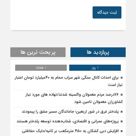
ثبت دیدگاه
پربازدید ها
پر بحث ترین ها
1 روز
1 هفته
برای احداث کانال سنگی شهر سراب حمام به ۴۰میلیارد تومان اعتبار
نیاز است
۷۶درصد مردم معمولان واکسینه شدند/نهاده های مورد نیاز
کشاورزان معمولان تامین شود
پلدختر غرق در شور اربعین؛ جاماندگان مسیر عشق را پیمودند
پروژه‌های عمرانی و اقتصادی، شتاب‌دهنده توسعه پلدختر هستند
افزایش دبی کشکان به ۴۵۰ مترمکعب بر ثانیه/دایک حفاظتی