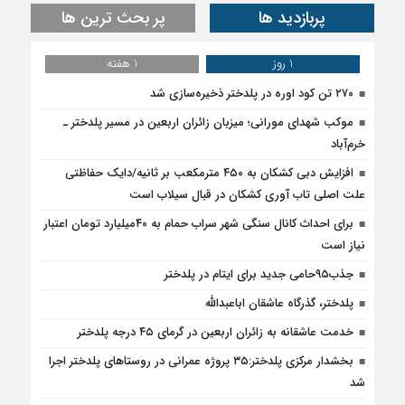
پربازدید ها
پر بحث ترین ها
1 روز
1 هفته
۲۷۰ تن کود اوره در پلدختر ذخیره‌سازی شد
موکب شهدای مورانی؛ میزبان زائران اربعین در مسیر پلدختر ـ
خرم‌آباد
افزایش دبی کشکان به ۴۵۰ مترمکعب بر ثانیه/دایک حفاظتی
علت اصلی تاب آوری کشکان در قبال سیلاب است
برای احداث کانال سنگی شهر سراب حمام به ۴۰میلیارد تومان اعتبار
نیاز است
جذب۹۵حامی جدید برای ایتام در پلدختر
پلدختر، گذرگاه عاشقان اباعبدالله
خدمت عاشقانه به زائران اربعین در گرمای ۴۵ درجه پلدختر
بخشدار مرکزی پلدختر:۳۵ پروژه عمرانی در روستاهای پلدختر اجرا
شد