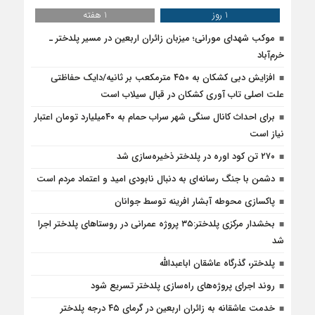
1 روز
1 هفته
موکب شهدای مورانی؛ میزبان زائران اربعین در مسیر پلدختر ـ
خرم‌آباد
افزایش دبی کشکان به ۴۵۰ مترمکعب بر ثانیه/دایک حفاظتی
علت اصلی تاب آوری کشکان در قبال سیلاب است
برای احداث کانال سنگی شهر سراب حمام به ۴۰میلیارد تومان اعتبار
نیاز است
۲۷۰ تن کود اوره در پلدختر ذخیره‌سازی شد
دشمن با جنگ رسانه‌ای به دنبال نابودی امید و اعتماد مردم است
پاکسازی محوطه آبشار افرینه توسط جوانان
بخشدار مرکزی پلدختر:۳۵ پروژه عمرانی در روستاهای پلدختر اجرا
شد
پلدختر، گذرگاه عاشقان اباعبدالله
روند اجرای پروژه‌های راه‌سازی پلدختر تسریع شود
خدمت عاشقانه به زائران اربعین در گرمای ۴۵ درجه پلدختر