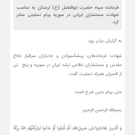
فرمانده سپاه حضرت ابوالفضل (ع) لرستان به مناسب
شهادت مستشاران ایرانی در سوریه پیام تسلیتی صادر
کرد.
به گزارش بیان روز،
شهادت فرماندهان، پیشکسوتان و جانبازان سرافراز دفاع
مقدس و مستشاران نظامی ارشد ایران در سوریه و پنج تن
از افسران همراه تسلیت گفت.
متن پیام بدین شرح است:
بسم‌الله الرحمن الرحیم
وَ الَّذینَ هَاجَرُوا فِی سَبِیلِ‌اللهِ ثُمَّ قُتِلُوا أَوْ مَاتُوا لَیَرْزُقَنَّهُمُ اللهُ رِزْقًا