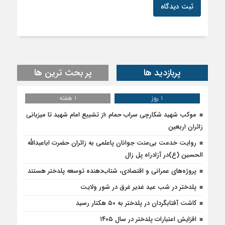
ثبت دیدگاه
پربازدید ها
پر بحث ترین ها
1 روز
1 هفته
موکب شهید شکارچی سراب حمام ؛از تشییع امام شهید تا میزبانی
زائران اربعین
روایت خدمت بی‌منت جوانان پاعلمی به زائران حضرت اباعبدالله
الحسین (ع)در آزادراه پل زال
پروژه‌های عمرانی و اقتصادی، شتاب‌دهنده توسعه پلدختر هستند
پلدختر در شب عید غدیر غرق در شور ولایت
کاشت آفتابگردان در پلدختر به ۵۰ هکتار رسید
افزایش اعتبارات پلدختر در سال ۱۴۰۵