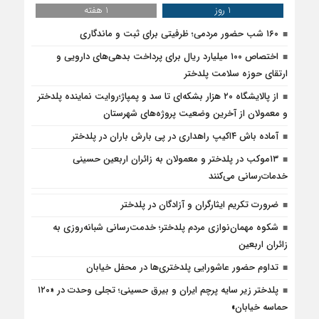
1 روز
1 هفته
۱۶۰ شب حضور مردمی؛ ظرفیتی برای ثبت و ماندگاری
اختصاص ۱۰۰ میلیارد ریال برای پرداخت بدهی‌های دارویی و
ارتقای حوزه سلامت پلدختر
از پالایشگاه ۲۰ هزار بشکه‌ای تا سد و پمپاژ؛روایت نماینده پلدختر
و معمولان از آخرین وضعیت پروژه‌های شهرستان
آماده باش ۴‌اکیپ راهداری در پی بارش باران در پلدختر
۱۳موکب در پلدختر و معمولان به زائران اربعین حسینی
خدمات‌رسانی می‌کنند
ضرورت تکریم ایثارگران و آزادگان در پلدختر
شکوه مهمان‌نوازی مردم پلدختر؛ خدمت‌رسانی شبانه‌روزی به
زائران اربعین
تداوم حضور عاشورایی پلدختری‌ها در محفل خیابان
پلدختر زیر سایه پرچم ایران و بیرق حسینی؛ تجلی وحدت در «۱۲۰
حماسه خیابان»