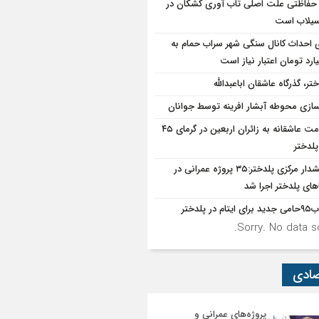
حفاظتی علت اصلی تاب آوری کشکان در
سیلاب است
ی احداث کانال سنگی شهر سراب حمام به
تر، گذرگاه عاشقان اباعبدالله
سازی محوطه آبشار افرینه توسط جوانان
خدمت عاشقانه به زائران اربعین در گرمای ۴۵
پلدختر
بخشدار مرکزی پلدختر:۳۵ پروژه عمرانی در
های پلدختر اجرا شد
یتام در پلدختر
Sorry. No data so
صادی
پروژه‌های عمرانی و