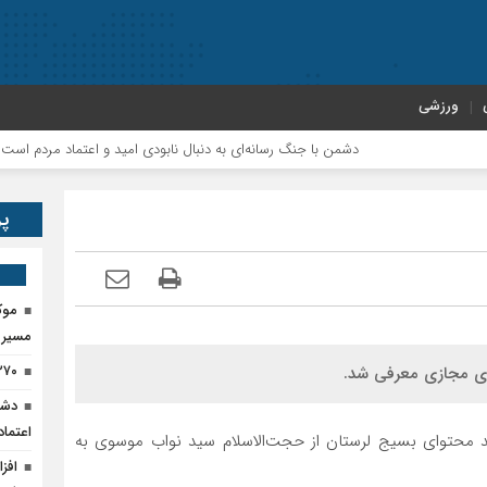
ورزشی
دشمن با جنگ رسانه‌ای به دنبال نابودی امید و اعتماد مردم است
پر
موک
مسیر پ
۲۷۰ تن کود اوره در پلدختر ذخیره‌
ای مجازی معرفی شد.
دشم
اعتما
لید محتوای بسیج لرستان از حجت‌الاسلام سید نواب موسوی به