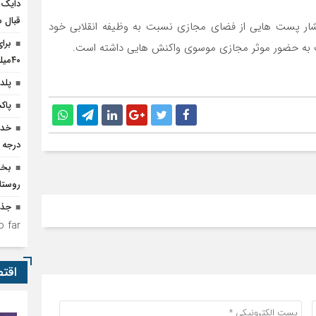
دایک 
قبال 
ار پست هایی از فضای مجازی نسبت به وظیفه انقلابی خود
برا
ت به حضور موثر مجازی موسوی واکنش هایی داشته است.
۴۰میلیارد تومان اعتبار نیاز است
پلدخ
پاک
درجه 
روستا
جذب۹۵حامی جدید برای ا
 far.
اقت