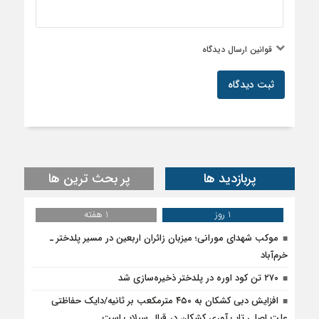
قوانین ارسال دیدگاه
ثبت دیدگاه
پربازدید ها
پر بحث ترین ها
1 روز
1 هفته
موکب شهدای مورانی؛ میزبان زائران اربعین در مسیر پلدختر ـ
خرم‌آباد
۲۷۰ تن کود اوره در پلدختر ذخیره‌سازی شد
افزایش دبی کشکان به ۴۵۰ مترمکعب بر ثانیه/دایک حفاظتی
علت اصلی تاب آوری کشکان در قبال سیلاب است