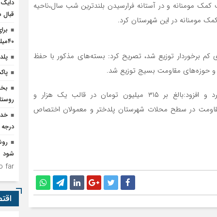
دایک 
ت کمک مومنانه و در آستانه فرارسیدن بلندترین شب سال،ناحیه
قبال 
مک مومنانه در این شهرستان کرد.
برا
۴۰میلیارد تومان اعتبار نیاز است
ای کم برخوردار توزیع شد، تصریح کرد: بسته‌های مذکور با حفظ
پلدخ
ها و حوزه‌های مقاومت بسیج توزیع شد.
پاک
وی ارزش ریالی هر بسته را دو میلیون ریال عنوان کرد و افزود:بالغ بر ۳۱۵ میلیون تومان در قالب یک هزار و
روستا
ی مقاومت در سطح محلات شهرستان پلدختر و معمولان اختصاص
درجه 
رون
شود
 far.
اقت