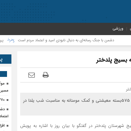
ورزشی
دشمن با جنگ رسانه‌ای به دنبال نابودی امید و اعتماد مردم است
پروژه‌های
پر
موک
مسیر پ
۲۷۰ تن کود اوره در پلدختر ذخیره‌
فرمانده ناحیه مقاومت بسیج پلدختر از توزیع یک هزارو 575بسته معیشتی و کمک مومنانه به مناسبت شب یلدا در
دشم
اعتما
هرستان پلدختر در گفتگو با بیان روز با اشاره به پویش