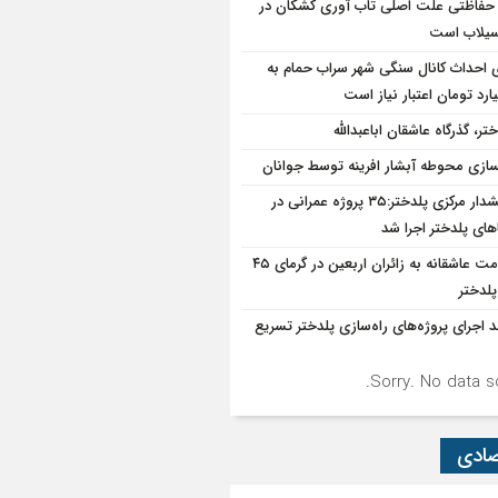
حفاظتی علت اصلی تاب آوری کشکان در
سیلاب است
ی احداث کانال سنگی شهر سراب حمام به
تر، گذرگاه عاشقان اباعبدالله
سازی محوطه آبشار افرینه توسط جوانان
بخشدار مرکزی پلدختر:۳۵ پروژه عمرانی در
های پلدختر اجرا شد
خدمت عاشقانه به زائران اربعین در گرمای ۴۵
پلدختر
د اجرای پروژه‌های راه‌سازی پلدختر تسریع
Sorry. No data so
صادی