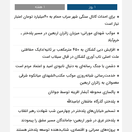
1 روز
1 هفته
برای احداث کانال سنگی شهر سراب حمام به ۴۰میلیارد تومان اعتبار
نیاز است
موکب شهدای مورانی؛ میزبان زائران اربعین در مسیر پلدختر ـ
خرم‌آباد
افزایش دبی کشکان به ۴۵۰ مترمکعب بر ثانیه/دایک حفاظتی
علت اصلی تاب آوری کشکان در قبال سیلاب است
دشمن با جنگ رسانه‌ای به دنبال نابودی امید و اعتماد مردم است
خدمت‌رسانی شبانه‌روزی موکب مکتب‌الشهدای میانکوه شرقی
معمولان به زائران اربعین
پاکسازی محوطه آبشار افرینه توسط جوانان
پلدختر، گذرگاه عاشقان اباعبدالله
تسخیر خیابان‌های پلدختر در چهارمین شب شهادت رهبر انقلاب
پلدختر غرق در شور اربعین؛ جاماندگان مسیر عشق را پیمودند
پروژه‌های عمرانی و اقتصادی، شتاب‌دهنده توسعه پلدختر هستند