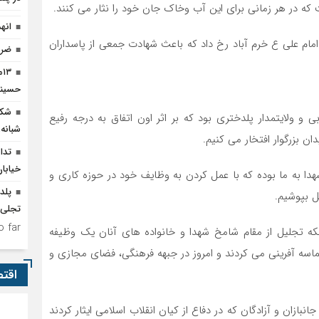
ه در هر زمانی برای این آب وخاک جان خود را نثار می کنند.
انه
اتفاق تلخ در پادگان امام علی ع خرم آباد رخ داد که باعث شهادت جمعی از پاسداران
ضرو
۳
حسینی
شکو
بی و ولایتمدار پلدختری بود که بر اثر اون اتفاق به درجه رفیع
شبانه‌
ان بزرگوار افتخار می کنیم.
تدا
خیابا
شهدا به ما بوده که با عمل کردن به وظایف خود در حوزه کاری و
پلد
ل بپوشیم.
تجلی وحدت 
 far.
نکه تجلیل از مقام شامخ شهدا و خانواده های آنان یک وظیفه
سه آفرینی می کردند و امروز در جبهه فرهنگی، فضای مجازی و
اقت
جانبازان و آزادگان که در دفاع از کیان انقلاب اسلامی ایثار کردند