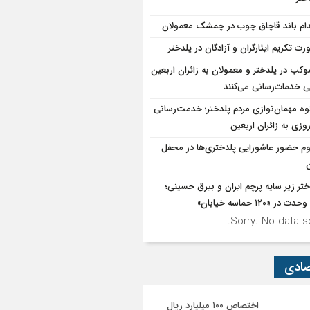
دام باند قاچاق چوب در چمشک معمولان
رت تکریم ایثارگران و آزادگان در پلدختر
۱موکب در پلدختر و معمولان به زائران اربعین
 خدمات‌رسانی می‌کنند
ه مهمان‌نوازی مردم پلدختر؛ خدمت‌رسانی
روزی به زائران اربعین
وم حضور عاشورایی پلدختری‌ها در محفل
ن
ختر زیر سایه پرچم ایران و بیرق حسینی؛
در «۱۲۰ حماسه خیابان»
Sorry. No data so
صادی
اختصاص ۱۰۰ میلیارد ریال