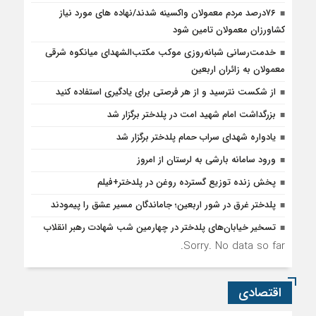
۷۶درصد مردم معمولان واکسینه شدند/نهاده های مورد نیاز
کشاورزان معمولان تامین شود
خدمت‌رسانی شبانه‌روزی موکب مکتب‌الشهدای میانکوه شرقی
معمولان به زائران اربعین
از شکست نترسید و از هر فرصتی برای یادگیری استفاده کنید
بزرگداشت امام شهید امت در پلدختر برگزار شد
یادواره شهدای سراب حمام پلدختر برگزار شد
ورود سامانه بارشی به لرستان از امروز
پخش زنده توزیع گسترده روغن در پلدختر+فیلم
پلدختر غرق در شور اربعین؛ جاماندگان مسیر عشق را پیمودند
تسخیر خیابان‌های پلدختر در چهارمین شب شهادت رهبر انقلاب
Sorry. No data so far.
اقتصادی