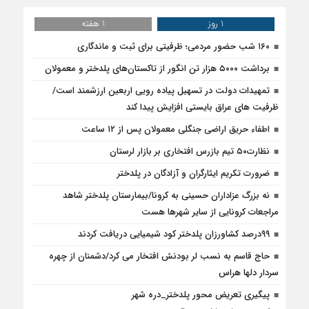
1 روز
1 هفته
۱۶۰ شب حضور مردمی؛ ظرفیتی برای ثبت و ماندگاری
برداشت ۵۰۰۰ هزار تن انگور از تاکستان‌های پلدختر و معمولان
تمهیدات دولت در تسهیل پیاده رویی اربعین ارزشمند است/
ظرفیت های عراق بایستی افزایش پیدا کند
اطفاء حریق اراضی جنگلی معمولان پس از ۱۲ ساعت
نظارت۵۰ تیم بازرس افتخاری بر بازار لرستان
ضرورت تکریم ایثارگران و آزادگان در پلدختر
نه بزرگ عزاداران حسینی به کرونا/بیمارستان پلدختر شاهد
مراجعات کرونایی از سایر شهرها هست
۹۹درصد کشاورزان پلدختر کود شیمیایی دریافت کردند
حاج قاسم به نسب لر بودنش افتخار می کرد/دشمنان از چهره
سردار دلها هراس
پیگیری تعریض محور پلدختر_دره شهر