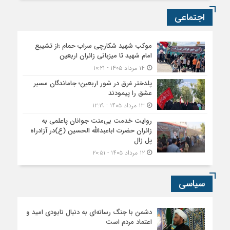
اجتماعی
موکب شهید شکارچی سراب حمام ؛از تشییع
امام شهید تا میزبانی زائران اربعین
۱۴ مرداد ۱۴۰۵ - ۱۰:۲۱
پلدختر غرق در شور اربعین؛ جاماندگان مسیر
عشق را پیمودند
۱۳ مرداد ۱۴۰۵ - ۱۲:۱۹
روایت خدمت بی‌منت جوانان پاعلمی به
زائران حضرت اباعبدالله الحسین (ع)در آزادراه
پل زال
۱۲ مرداد ۱۴۰۵ - ۲۰:۵۱
سیاسی
دشمن با جنگ رسانه‌ای به دنبال نابودی امید و
اعتماد مردم است