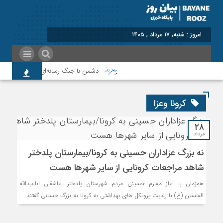
امروز : شنبه, ۱۷ مرداد , ۱۴۰۵
دشمن با جنگ رسانه‌ای به دنبال نابودی 
کرونا وعزا
۲۸
مرداد
نه بزرگ عزاداران حسینی به کرونا/بیمارستان پلدختر
شاهد مراجعات کرونایی از سایر شهرها هست
همزمان با آغاز محرم حسینی مردم شهرستان پلدختر ،عاشقان اباعبدالله
الحسین (ع) با رعایت پروتکل های بهداشتی به کرونا نه بزرگ حسینی گفتند.