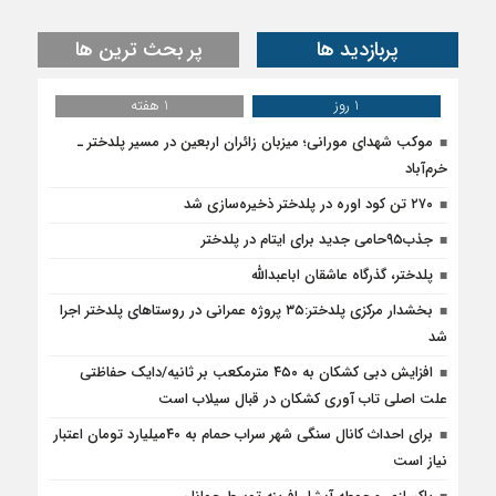
پربازدید ها
پر بحث ترین ها
1 روز
1 هفته
موکب شهدای مورانی؛ میزبان زائران اربعین در مسیر پلدختر ـ
خرم‌آباد
۲۷۰ تن کود اوره در پلدختر ذخیره‌سازی شد
جذب۹۵حامی جدید برای ایتام در پلدختر
پلدختر، گذرگاه عاشقان اباعبدالله
بخشدار مرکزی پلدختر:۳۵ پروژه عمرانی در روستاهای پلدختر اجرا
شد
افزایش دبی کشکان به ۴۵۰ مترمکعب بر ثانیه/دایک حفاظتی
علت اصلی تاب آوری کشکان در قبال سیلاب است
برای احداث کانال سنگی شهر سراب حمام به ۴۰میلیارد تومان اعتبار
نیاز است