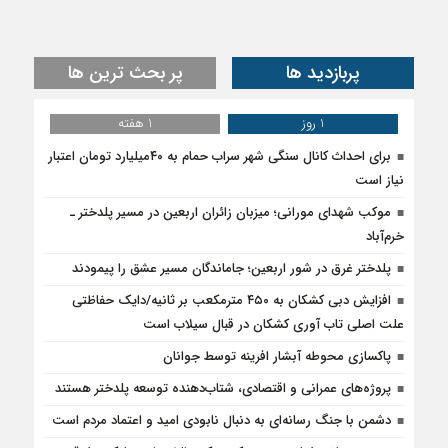
پربازدید ها
پر بحث ترین ها
1 روز
1 هفته
برای احداث کانال سنگی شهر سراب حمام به ۴۰میلیارد تومان اعتبار
نیاز است
موکب شهدای مورانی؛ میزبان زائران اربعین در مسیر پلدختر ـ
خرم‌آباد
پلدختر غرق در شور اربعین؛ جاماندگان مسیر عشق را پیمودند
افزایش دبی کشکان به ۴۵۰ مترمکعب بر ثانیه/دایک حفاظتی
علت اصلی تاب آوری کشکان در قبال سیلاب است
پاکسازی محوطه آبشار افرینه توسط جوانان
پروژه‌های عمرانی و اقتصادی، شتاب‌دهنده توسعه پلدختر هستند
دشمن با جنگ رسانه‌ای به دنبال نابودی امید و اعتماد مردم است