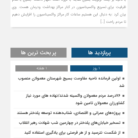
ظرفیت برای تسریع واکسیناسیون در کنار مراکز بهداشت ودرمان هست. وی
بیان کرد :به دنبال این هستیم ساعات کار مراکز واکسیناسیون را افزایش دهیم
تا مردم راحت […]
پربازدید ها
پر بحث ترین ها
1 روز
1 هفته
اولین فرمانده ناحیه مقاومت بسیج شهرستان معمولان منصوب
شد
۷۶درصد مردم معمولان واکسینه شدند/نهاده های مورد نیاز
کشاورزان معمولان تامین شود
پروژه‌های عمرانی و اقتصادی، شتاب‌دهنده توسعه پلدختر هستند
تسخیر خیابان‌های پلدختر در چهارمین شب شهادت رهبر انقلاب
از شکست نترسید و از هر فرصتی برای یادگیری استفاده کنید