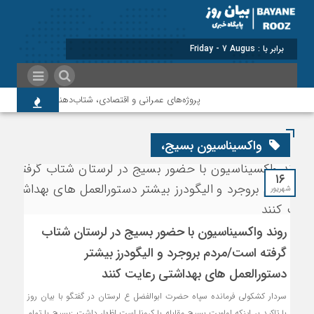
برابر با : Friday - 7 August - 2026
پروژه‌های عمرانی و اقتصادی، شتاب‌دهنده توسعه پلدختر
واکسیناسیون بسیج،
۱۶
شهریور
روند واکسیناسیون با حضور بسیج در لرستان شتاب
گرفته است/مردم بروجرد و الیگودرز بیشتر
دستورالعمل های بهداشتی رعایت کنند
سردار کشکولی فرمانده سپاه حضرت ابوالفضل ع لرستان در گفتگو با بیان روز
با تاکید بر اینکه اولویت بسیج مقابله با کرونا است اظهار داشت :بسیج با تمام