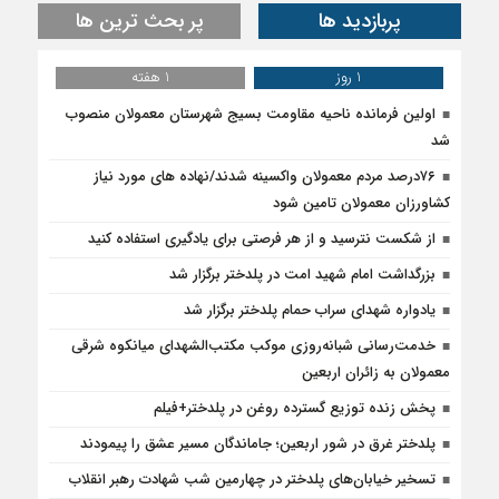
پربازدید ها
پر بحث ترین ها
1 روز
1 هفته
اولین فرمانده ناحیه مقاومت بسیج شهرستان معمولان منصوب
شد
۷۶درصد مردم معمولان واکسینه شدند/نهاده های مورد نیاز
کشاورزان معمولان تامین شود
از شکست نترسید و از هر فرصتی برای یادگیری استفاده کنید
بزرگداشت امام شهید امت در پلدختر برگزار شد
یادواره شهدای سراب حمام پلدختر برگزار شد
خدمت‌رسانی شبانه‌روزی موکب مکتب‌الشهدای میانکوه شرقی
معمولان به زائران اربعین
پخش زنده توزیع گسترده روغن در پلدختر+فیلم
پلدختر غرق در شور اربعین؛ جاماندگان مسیر عشق را پیمودند
تسخیر خیابان‌های پلدختر در چهارمین شب شهادت رهبر انقلاب