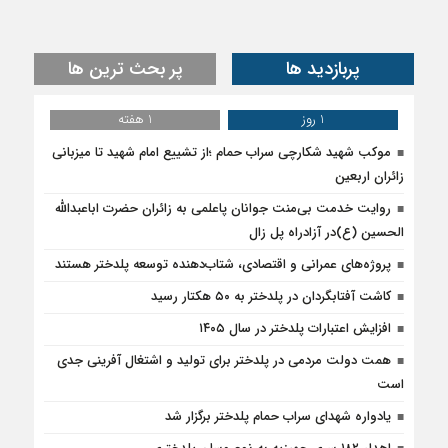
پربازدید ها
پر بحث ترین ها
1 روز
1 هفته
موکب شهید شکارچی سراب حمام ؛از تشییع امام شهید تا میزبانی
زائران اربعین
روایت خدمت بی‌منت جوانان پاعلمی به زائران حضرت اباعبدالله
الحسین (ع)در آزادراه پل زال
پروژه‌های عمرانی و اقتصادی، شتاب‌دهنده توسعه پلدختر هستند
کاشت آفتابگردان در پلدختر به ۵۰ هکتار رسید
افزایش اعتبارات پلدختر در سال ۱۴۰۵
همت دولت مردمی در پلدختر برای تولید و اشتغال آفرینی جدی
است
یادواره شهدای سراب حمام پلدختر برگزار شد