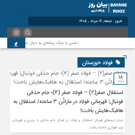
امروز : جمعه, ۱۶ مرداد , ۱۴۰۵
دشمن با جنگ رسانه‌ای به دنبال نابودی امید و اعتم
فولاد خوزستان
۱۸
مرداد
استقلال صفر(۲) – فولاد صفر (۴)؛ جام حذفی
فوتبال| قهرمانی فولاد در ماراتُن ۳ ساعته/ استقلال به
هافبک‌هایش باخت!
دیدار تیم‌های فوتبال استقلال و فولاد در فینال جام حذفی با برتری و قهرمانی
تیم اهوازی خاتمه یافت.