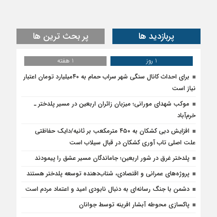
پربازدید ها
پر بحث ترین ها
1 روز
1 هفته
برای احداث کانال سنگی شهر سراب حمام به ۴۰میلیارد تومان اعتبار
نیاز است
موکب شهدای مورانی؛ میزبان زائران اربعین در مسیر پلدختر ـ
خرم‌آباد
افزایش دبی کشکان به ۴۵۰ مترمکعب بر ثانیه/دایک حفاظتی
علت اصلی تاب آوری کشکان در قبال سیلاب است
پلدختر غرق در شور اربعین؛ جاماندگان مسیر عشق را پیمودند
پروژه‌های عمرانی و اقتصادی، شتاب‌دهنده توسعه پلدختر هستند
دشمن با جنگ رسانه‌ای به دنبال نابودی امید و اعتماد مردم است
پاکسازی محوطه آبشار افرینه توسط جوانان