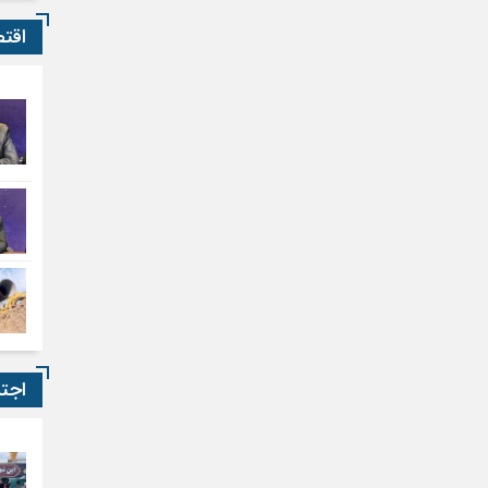
اقت
اجت