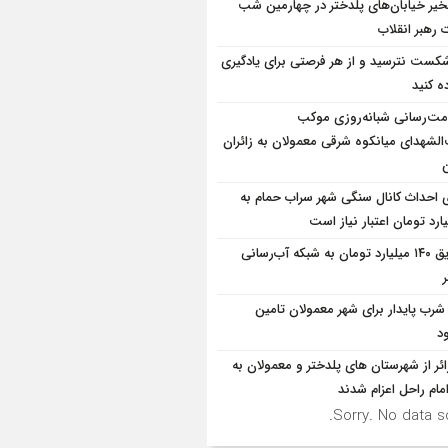
یر خیابان‌های پلدختر در چهارمین شب
 رهبر انقلاب
شکست نترسید و از هر فرصتی برای یادگیری
ه کنید
ت‌رسانی شبانه‌روزی موکب
الشهدای میانکوه شرقی معمولان به زائران
ن
ی احداث کانال سنگی شهر سراب حمام به
تزریق ۱۴۰ میلیارد تومان به شبکه آب‌رسانی
شرب پایدار برای شهر معمولان تامین
د
۹زائر از شهرستان های پلدختر و معمولان به
مام راحل اعزام شدند
Sorry. No data so