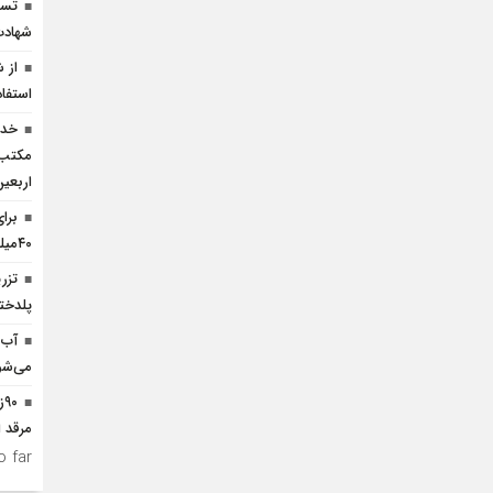
تسخ
شهادت
از 
استفاد
خدم
مکتب‌
اربعی
برا
۴۰میلیارد تومان اعتبار نیاز است
پلدختر
آب 
می‌شو
۰
مرقد ا
 far.