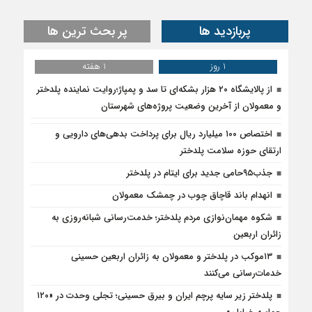
پربازدید ها
پر بحث ترین ها
1 روز
1 هفته
از پالایشگاه ۲۰ هزار بشکه‌ای تا سد و پمپاژ؛روایت نماینده پلدختر
و معمولان از آخرین وضعیت پروژه‌های شهرستان
اختصاص ۱۰۰ میلیارد ریال برای پرداخت بدهی‌های دارویی و
ارتقای حوزه سلامت پلدختر
جذب۹۵حامی جدید برای ایتام در پلدختر
انهدام باند قاچاق چوب در چمشک معمولان
شکوه مهمان‌نوازی مردم پلدختر؛ خدمت‌رسانی شبانه‌روزی به
زائران اربعین
۱۳موکب در پلدختر و معمولان به زائران اربعین حسینی
خدمات‌رسانی می‌کنند
پلدختر زیر سایه پرچم ایران و بیرق حسینی؛ تجلی وحدت در «۱۲۰