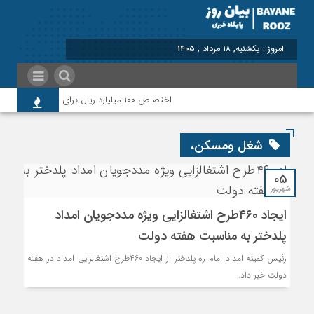
امروز : یکشنبه, ۱۸ مرداد , ۱۴۰۵
اختصاص ۱۰۰ میلیارد ریال برای پرداخت بدهی‌های دارویی و ارتقای حوزه سلامت پلدختر
شغل ومسکن،
۰۵
شهریور
ایجاد ۴۶۰طرح اشتغالزایی ویژه مددجویان امداد
پلدختر به مناسبت هفته دولت
رئیس کميته امداد امام ره پلدختر از ایجاد 460طرح اشتغالزایی امداد در هفته
دولت خبر داد.