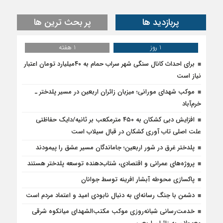
پربازدید ها
پر بحث ترین ها
1 روز
1 هفته
برای احداث کانال سنگی شهر سراب حمام به ۴۰میلیارد تومان اعتبار
نیاز است
موکب شهدای مورانی؛ میزبان زائران اربعین در مسیر پلدختر ـ
خرم‌آباد
افزایش دبی کشکان به ۴۵۰ مترمکعب بر ثانیه/دایک حفاظتی
علت اصلی تاب آوری کشکان در قبال سیلاب است
پلدختر غرق در شور اربعین؛ جاماندگان مسیر عشق را پیمودند
پروژه‌های عمرانی و اقتصادی، شتاب‌دهنده توسعه پلدختر هستند
پاکسازی محوطه آبشار افرینه توسط جوانان
دشمن با جنگ رسانه‌ای به دنبال نابودی امید و اعتماد مردم است
خدمت‌رسانی شبانه‌روزی موکب مکتب‌الشهدای میانکوه شرقی