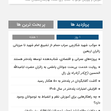
پربازدید ها
پر بحث ترین ها
1 روز
1 هفته
موکب شهید شکارچی سراب حمام ؛از تشییع امام شهید تا میزبانی
زائران اربعین
پروژه‌های عمرانی و اقتصادی، شتاب‌دهنده توسعه پلدختر هستند
روایت خدمت بی‌منت جوانان پاعلمی به زائران حضرت اباعبدالله
الحسین (ع)در آزادراه پل زال
کاشت آفتابگردان در پلدختر به ۵۰ هکتار رسید
افزایش اعتبارات پلدختر در سال ۱۴۰۵
چه راهکارهایی برای آموزش نظم و انضباط به نوجوانان وجود
دارد؟
پرداخت ۱۶۰میلیارد تومان تسهیلات اشتغالزایی در پلدختر