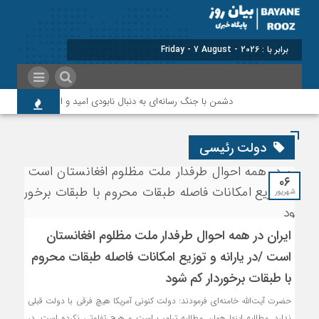
برابر با : Friday - 7 August - 2026
دشمن با جنگ رسانه‌ای به دنبال نابودی امید و اعتماد مردم است
دولت رئیسی
۰۶
شهریور
ایران در همه احوال طرفدار ملت مظلوم افغانستان
است /در یارانه و توزیع امکانات فاصله طبقات محروم
با طبقات برخوردار کم شود
حضرت آیت‌الله خامنه‌ای فرمودند: دولت کنونی آمریکا هیچ فرقی با دولت قبلی
ندارد. مطالبه اینها همان مطالبه ترامپ است و هیچ تفاوتی نکرده است. در