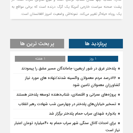
پشت صحنه سیاست خارجی آمریکا یک گرگ درنده است که برخی مواقع به
یک روباه حیله‌گر تغییر می‌کند. نمونه‌اش وضعیت امروز افغانستان است.
پربازدید ها
پر بحث ترین ها
1 روز
1 هفته
پلدختر غرق در شور اربعین؛ جاماندگان مسیر عشق را پیمودند
۷۶درصد مردم معمولان واکسینه شدند/نهاده های مورد نیاز
کشاورزان معمولان تامین شود
پروژه‌های عمرانی و اقتصادی، شتاب‌دهنده توسعه پلدختر هستند
تسخیر خیابان‌های پلدختر در چهارمین شب شهادت رهبر انقلاب
یادواره شهدای سراب حمام پلدختر برگزار شد
برای احداث کانال سنگی شهر سراب حمام به ۴۰میلیارد تومان اعتبار
نیاز است