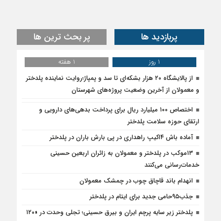
پربازدید ها
پر بحث ترین ها
1 روز
1 هفته
از پالایشگاه ۲۰ هزار بشکه‌ای تا سد و پمپاژ؛روایت نماینده پلدختر
و معمولان از آخرین وضعیت پروژه‌های شهرستان
اختصاص ۱۰۰ میلیارد ریال برای پرداخت بدهی‌های دارویی و
ارتقای حوزه سلامت پلدختر
آماده باش ۴‌اکیپ راهداری در پی بارش باران در پلدختر
۱۳موکب در پلدختر و معمولان به زائران اربعین حسینی
خدمات‌رسانی می‌کنند
انهدام باند قاچاق چوب در چمشک معمولان
جذب۹۵حامی جدید برای ایتام در پلدختر
پلدختر زیر سایه پرچم ایران و بیرق حسینی؛ تجلی وحدت در «۱۲۰