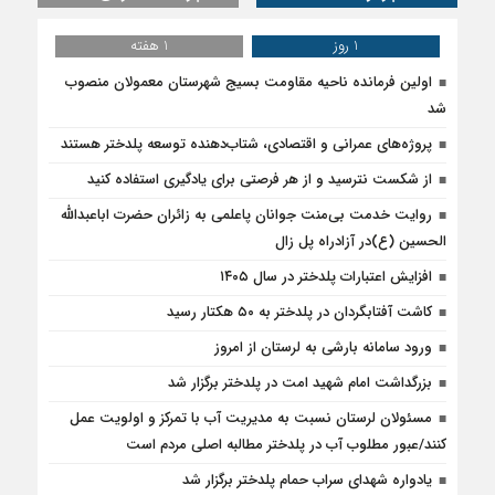
1 روز
1 هفته
اولین فرمانده ناحیه مقاومت بسیج شهرستان معمولان منصوب
شد
پروژه‌های عمرانی و اقتصادی، شتاب‌دهنده توسعه پلدختر هستند
از شکست نترسید و از هر فرصتی برای یادگیری استفاده کنید
روایت خدمت بی‌منت جوانان پاعلمی به زائران حضرت اباعبدالله
الحسین (ع)در آزادراه پل زال
افزایش اعتبارات پلدختر در سال ۱۴۰۵
کاشت آفتابگردان در پلدختر به ۵۰ هکتار رسید
ورود سامانه بارشی به لرستان از امروز
بزرگداشت امام شهید امت در پلدختر برگزار شد
مسئولان لرستان نسبت به مدیریت آب با تمرکز و اولویت عمل
کنند/عبور مطلوب آب در پلدختر مطالبه اصلی مردم است
یادواره شهدای سراب حمام پلدختر برگزار شد