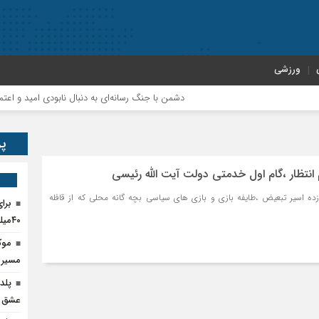
ورزشی
دشمن با جنگ رسانه‌ای به دنبال نابودی امید و اعتماد مردم
پر
نتظار ،گام اول خدمتی دولت آیت الله رئیسی
ه اسیر تبعیض ،طایفه بازی و بازی های سیاسی بچه گانه محلی که از قافله
برا
۴۰میلیارد تومان اعتبار نیاز است
موک
مسیر پ
پلد
عشق ر