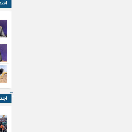
اقت
اجت