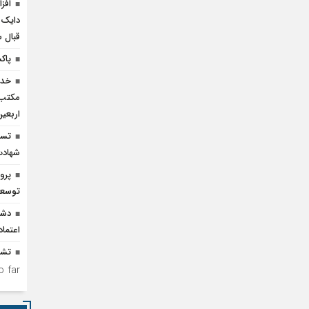
دایک 
قبال 
پاک
خدم
مکتب‌
اربعی
تسخ
شهادت
پرو
توسعه
دشم
اعتما
تشد
 far.