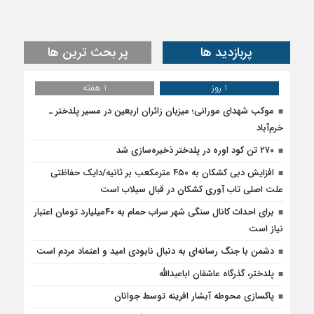
پربازدید ها
پر بحث ترین ها
1 روز
1 هفته
موکب شهدای مورانی؛ میزبان زائران اربعین در مسیر پلدختر ـ
خرم‌آباد
۲۷۰ تن کود اوره در پلدختر ذخیره‌سازی شد
افزایش دبی کشکان به ۴۵۰ مترمکعب بر ثانیه/دایک حفاظتی
علت اصلی تاب آوری کشکان در قبال سیلاب است
برای احداث کانال سنگی شهر سراب حمام به ۴۰میلیارد تومان اعتبار
نیاز است
دشمن با جنگ رسانه‌ای به دنبال نابودی امید و اعتماد مردم است
پلدختر، گذرگاه عاشقان اباعبدالله
پاکسازی محوطه آبشار افرینه توسط جوانان