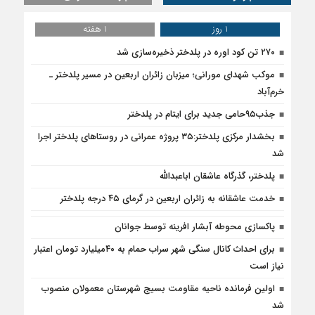
1 روز
1 هفته
۲۷۰ تن کود اوره در پلدختر ذخیره‌سازی شد
موکب شهدای مورانی؛ میزبان زائران اربعین در مسیر پلدختر ـ
خرم‌آباد
جذب۹۵حامی جدید برای ایتام در پلدختر
بخشدار مرکزی پلدختر:۳۵ پروژه عمرانی در روستاهای پلدختر اجرا
شد
پلدختر، گذرگاه عاشقان اباعبدالله
خدمت عاشقانه به زائران اربعین در گرمای ۴۵ درجه پلدختر
پاکسازی محوطه آبشار افرینه توسط جوانان
برای احداث کانال سنگی شهر سراب حمام به ۴۰میلیارد تومان اعتبار
نیاز است
اولین فرمانده ناحیه مقاومت بسیج شهرستان معمولان منصوب
شد