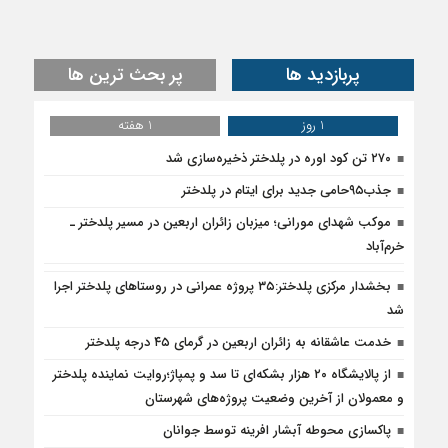
پربازدید ها
پر بحث ترین ها
1 روز
1 هفته
۲۷۰ تن کود اوره در پلدختر ذخیره‌سازی شد
جذب۹۵حامی جدید برای ایتام در پلدختر
موکب شهدای مورانی؛ میزبان زائران اربعین در مسیر پلدختر ـ
خرم‌آباد
بخشدار مرکزی پلدختر:۳۵ پروژه عمرانی در روستاهای پلدختر اجرا
شد
خدمت عاشقانه به زائران اربعین در گرمای ۴۵ درجه پلدختر
از پالایشگاه ۲۰ هزار بشکه‌ای تا سد و پمپاژ؛روایت نماینده پلدختر
و معمولان از آخرین وضعیت پروژه‌های شهرستان
پاکسازی محوطه آبشار افرینه توسط جوانان