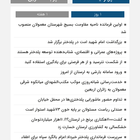
1 روز
1 هفته
اولین فرمانده ناحیه مقاومت بسیج شهرستان معمولان منصوب
شد
بزرگداشت امام شهید امت در پلدختر برگزار شد
پروژه‌های عمرانی و اقتصادی، شتاب‌دهنده توسعه پلدختر هستند
از شکست نترسید و از هر فرصتی برای یادگیری استفاده کنید
ورود سامانه بارشی به لرستان از امروز
خدمت‌رسانی شبانه‌روزی موکب مکتب‌الشهدای میانکوه شرقی
معمولان به زائران اربعین
تداوم حضور عاشورایی پلدختری‌ها در محفل خیابان
صندلی ریاست مسئولان بر پایه خون ۷۳شهید استوار است
کشت۷۰۰هکتاری برنج در لرستان؟!/ ۱۱هزار میلیاردتومان
خشکسالی به کشاورزی لرستان خسارت زد
سرپرست فرمانداری پلدختر خبرداد:اعزام بالگرد سپاه برای اطفاء