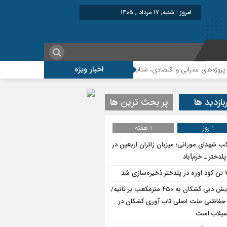
برابر با : Saturday - 8 August - 2026
اخبار ویژه
 توسعه پلدختر هستند
افزایش اعتبارات پلدختر در سال ۱۴۰۵
بازدید ها
پر بحث ترین ها
1 روز
1 هفته
ب شهدای مورانی؛ میزبان زائران اربعین در
لدختر ـ خرم‌آباد
سازی شد
افزایش دبی کشکان به ۴۵۰ مترمکعب بر ثانیه/
حفاظتی علت اصلی تاب آوری کشکان در
سیلاب است