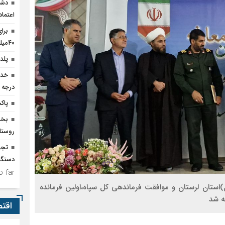
دشم
اعتما
برا
۴۰میلیارد تومان اعتبار نیاز است
پلدخ
درجه 
پاک
روستا
دستگا
 far.
ستان لرستان و موافقت فرماندهی کل سپاه،اولین فرمانده
ه شد
اقت