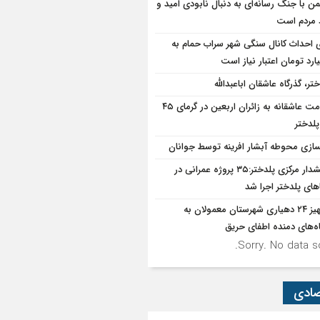
ن با جنگ رسانه‌ای به دنبال نابودی امید و
د مردم است
ی احداث کانال سنگی شهر سراب حمام به
تر، گذرگاه عاشقان اباعبدالله
خدمت عاشقانه به زائران اربعین در گرمای ۴۵
پلدختر
سازی محوطه آبشار افرینه توسط جوانان
بخشدار مرکزی پلدختر:۳۵ پروژه عمرانی در
های پلدختر اجرا شد
تجهیز ۲۴ دهیاری شهرستان معمولان به
ه‌های دمنده اطفای حریق
Sorry. No data so
صادی