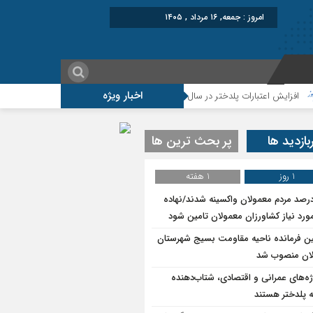
برابر با : Friday - 7
اخبار ویژه
عتبارات پلدختر در سال ۱۴۰۵
موکب شهید شکارچی سراب حمام ؛از تشییع امام شه
بازدید ها
پر بحث ترین ها
1 روز
1 هفته
۷درصد مردم معمولان واکسینه شدند/نهاده
ورد نیاز کشاورزان معمولان تامین شود
ین فرمانده ناحیه مقاومت بسیج شهرستان
ان منصوب شد
ژه‌های عمرانی و اقتصادی، شتاب‌دهنده
 پلدختر هستند