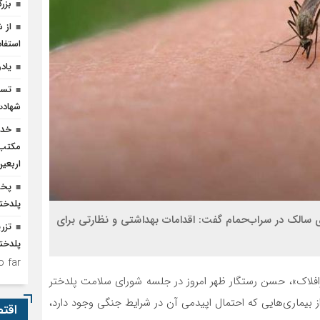
بزر
از 
استفاد
یاد
تسخ
شهادت
خدم
مکتب‌
اربعی
پخش
پلدخت
ی سالک در سراب‌حمام گفت: اقدامات بهداشتی و نظارتی برای
پلدختر
 far.
رافلاک»، حسن رستگار ظهر امروز در جلسه شورای سلامت پلدختر
ز بیماری‌هایی که احتمال اپیدمی آن در شرایط جنگی وجود دارد،
اقت