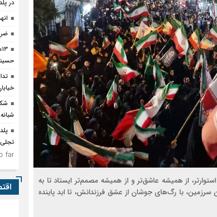
در پلد
انه
ضرو
۳
حسینی
تدا
خیابا
شکو
شبانه‌
پلد
تجلی وحدت 
 far.
وارتر، از همیشه عاشق‌تر و از همیشه مصمم‌تر ایستاد تا به
اقت
ین سرزمین، با رگ‌های جوشان از عشق فرزندانش، تا ابد پاینده