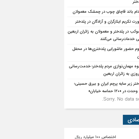
ختر
دام باند قاچاق چوب در چمشک معمولان
رت تکریم ایثارگران و آزادگان در پلدختر
۱موکب در پلدختر و معمولان به زائران اربعین
 خدمات‌رسانی می‌کنند
وم حضور عاشورایی پلدختری‌ها در محفل
ن
ه مهمان‌نوازی مردم پلدختر؛ خدمت‌رسانی
روزی به زائران اربعین
ختر زیر سایه پرچم ایران و بیرق حسینی؛
در «۱۲۰ حماسه خیابان»
Sorry. No data so
صادی
اختصاص ۱۰۰ میلیارد ریال