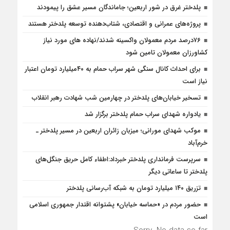
پلدختر غرق در شور اربعین؛ جاماندگان مسیر عشق را پیمودند
پروژه‌های عمرانی و اقتصادی، شتاب‌دهنده توسعه پلدختر هستند
۷۶درصد مردم معمولان واکسینه شدند/نهاده های مورد نیاز
کشاورزان معمولان تامین شود
برای احداث کانال سنگی شهر سراب حمام به ۴۰میلیارد تومان اعتبار
نیاز است
تسخیر خیابان‌های پلدختر در چهارمین شب شهادت رهبر انقلاب
یادواره شهدای سراب حمام پلدختر برگزار شد
موکب شهدای مورانی؛ میزبان زائران اربعین در مسیر پلدختر ـ
خرم‌آباد
سرپرست فرمانداری پلدختر خبرداد:اطفاء کامل حریق جنگل‌های
پلدختر تا ساعاتی دیگر
تزریق ۱۴۰ میلیارد تومان به شبکه آب‌رسانی پلدختر
حضور مردم در «حماسه خیابان» پشتوانه اقتدار جمهوری اسلامی
است