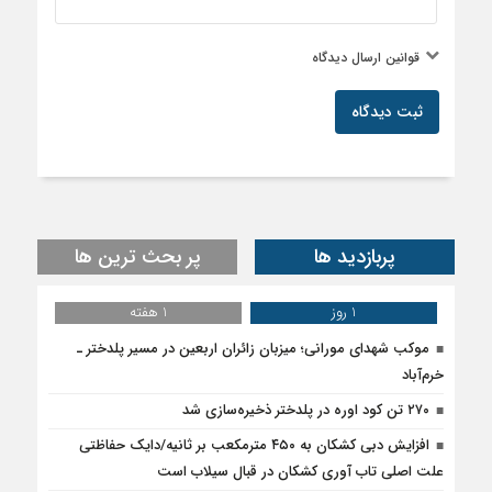
پربازدید ها
پر بحث ترین ها
1 روز
1 هفته
موکب شهدای مورانی؛ میزبان زائران اربعین در مسیر پلدختر ـ
خرم‌آباد
۲۷۰ تن کود اوره در پلدختر ذخیره‌سازی شد
افزایش دبی کشکان به ۴۵۰ مترمکعب بر ثانیه/دایک حفاظتی
علت اصلی تاب آوری کشکان در قبال سیلاب است
برای احداث کانال سنگی شهر سراب حمام به ۴۰میلیارد تومان اعتبار
نیاز است
دشمن با جنگ رسانه‌ای به دنبال نابودی امید و اعتماد مردم است
پلدختر، گذرگاه عاشقان اباعبدالله
خدمت عاشقانه به زائران اربعین در گرمای ۴۵ درجه پلدختر
بخشدار مرکزی پلدختر:۳۵ پروژه عمرانی در روستاهای پلدختر اجرا