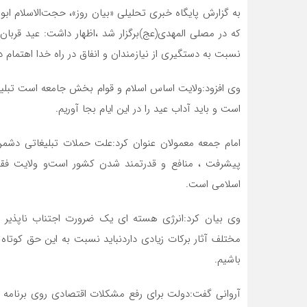
به گزارش پایگاه خبری تحلیلی «بیان روز»، حجت‌الاسلام اب
که در مصلی المهدی(عج)برگزار شد ،اظهار داشت: عید قربان
نسبت‌ به‌ دستگیری از نیازمندان و انفاق در راه خدا اهتمام د
وی افزود:ولایت اساس اسلام و قوام بخش جامعه است تبلی
است و باید آداب عید را در این ایام بجا آوریم.
امام جمعه معمولان عنوان کرد:علت حملات تبلیغاتی دشمن
پیشرفت ، منافع و قدرتمند شدن کشور است‌و ولایت فقیه
اسلامی است.
وی بیان کرد:انرژی هسته ای یک ضرورت‌ اجتناب ناپذیر 
مختلف آثار برکات زیادی داردنباید نسبت به این حق کوتاه 
باشیم.
آروانی گفت:دولت برای رفع مشکلات اقتصادی روی برنامه ق