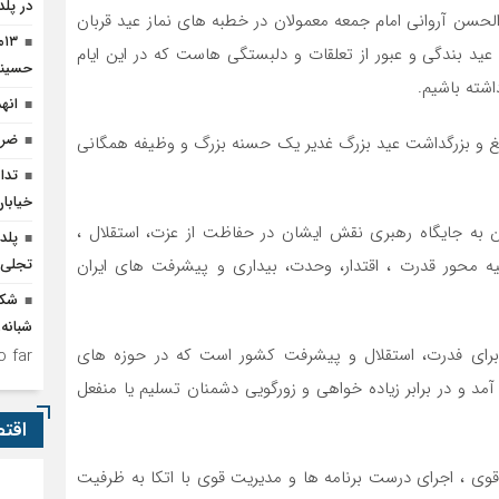
در پلد
والحسن آروانی امام جمعه معمولان در خطبه های نماز عید قربان
۳
 عید بندگی و عبور از تعلقات و دلبستگی هاست که در این ایام
حسینی
اشته باشیم.
انه
ضرو
غ و بزرگداشت عید بزرگ غدیر یک حسنه بزرگ و وظیفه همگانی
تدا
خیابا
 به جایگاه رهبری نقش ایشان در حفاظت از عزت، استقلال ،
پلد
 محور قدرت ، اقتدار، وحدت‌، بیداری و پیشرفت های ایران
تجلی وحدت 
شکو
شبانه‌
برای فدرت، استقلال و پیشرفت کشور است که در حوزه‌ های
 far.
آمد و در برابر زیاده خواهی و زورگویی دشمنان تسلیم یا منفعل
اقت
وی ، اجرای درست برنامه ها و مدیریت قوی با اتکا به ظرفیت