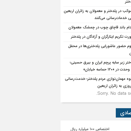
ختر
۱موکب در پلدختر و معمولان به زائران اربعین
 خدمات‌رسانی می‌کنند
دام باند قاچاق چوب در چمشک معمولان
رت تکریم ایثارگران و آزادگان در پلدختر
وم حضور عاشورایی پلدختری‌ها در محفل
ن
ختر زیر سایه پرچم ایران و بیرق حسینی؛
در «۱۲۰ حماسه خیابان»
ه مهمان‌نوازی مردم پلدختر؛ خدمت‌رسانی
روزی به زائران اربعین
Sorry. No data so
صادی
اختصاص ۱۰۰ میلیارد ریال