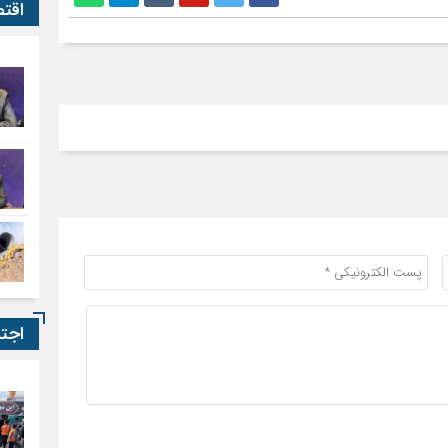
اقت
اجت