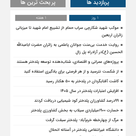
پربازدید ها
پر بحث ترین ها
1 روز
1 هفته
موکب شهید شکارچی سراب حمام ؛از تشییع امام شهید تا میزبانی
زائران اربعین
روایت خدمت بی‌منت جوانان پاعلمی به زائران حضرت اباعبدالله
الحسین (ع)در آزادراه پل زال
پروژه‌های عمرانی و اقتصادی، شتاب‌دهنده توسعه پلدختر هستند
از شکست نترسید و از هر فرصتی برای یادگیری استفاده کنید
کاشت آفتابگردان در پلدختر به ۵۰ هکتار رسید
افزایش اعتبارات پلدختر در سال ۱۴۰۵
۹۹درصد کشاورزان پلدختر کود شیمیایی دریافت کردند
خسارت ۱۹۰۰میلیاردی سیلاب به بخش کشاورزی پلدختر
مرگ از چهارخطه خرم‌آباد- پلدختر سبقت گرفت
دانشگاه غیرانتفاعی پلدختر در آستانه انحلال