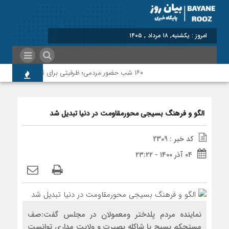
برابر با : Sunday - 9 August - 2026
۱۶۰ شب حضور مردمی؛ ظرفیتی برای ثبت و ماندگاری
‍ الگو و فرهنگ بسیجی محورمقاومت در دنیا تبدیل شد
کد خبر : 2309
۰۴ آذر ۱۴۰۰ - ۲۳:۲۲
نماینده مردم پلدختر ومعمولان در مجلس گفت:صف
مستحکم بسیج با شاکله بصیرت و ولایت مداری توانست