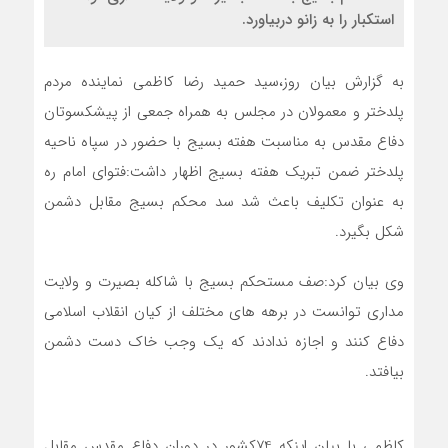
استکبار را به زانو دربیاورد.
به گزارش بیان روز،سید حمید رضا کاظمی نماینده مردم
پلدختر و معمولان در مجلس به همراه جمعی از پیشکسوتان
دفاع مقدس به مناسبت هفته بسیج با حضور در سپاه ناحیه
پلدختر ضمن تبریک هفته بسیج اظهار داشت:فتوای امام ره
به عنوان تکلیف باعث شد سد محکم بسیج مقابل دشمن
شکل بگیرد.
وی بیان کرد:صف مستحکم بسیج با شاکله بصیرت و ولایت
مداری توانست در برهه های مختلف از کیان انقلاب اسلامی
دفاع کنند و اجازه ندادند که یک وجب خاک دست دشمن
بیافتد.
کاظمی با بیان اینکه 74کشور در دوران دفاع مقدس مقابل