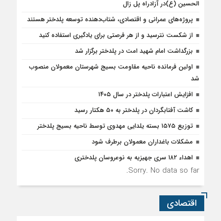
الحسین (ع)در آزادراه پل زال
پروژه‌های عمرانی و اقتصادی، شتاب‌دهنده توسعه پلدختر هستند
از شکست نترسید و از هر فرصتی برای یادگیری استفاده کنید
بزرگداشت امام شهید امت در پلدختر برگزار شد
اولین فرمانده ناحیه مقاومت بسیج شهرستان معمولان منصوب
شد
افزایش اعتبارات پلدختر در سال ۱۴۰۵
کاشت آفتابگردان در پلدختر به ۵۰ هکتار رسید
توزیع ۱۵۷۵ بسته یلدایی مهدوی توسط ناحیه بسیج پلدختر
مشکلات باغداران معمولان برطرف شود
اهداء ۱۸۲ سری جهیزیه به نوعروسان پلدختری
Sorry. No data so far.
اقتصادی